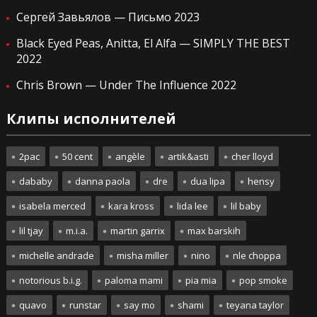
Сергей Завьялов — Письмо 2023
Black Eyed Peas, Anitta, El Alfa — SIMPLY THE BEST
2022
Chris Brown — Under The Influence 2022
Клипы исполнителей
2pac
50 cent
angèle
artik&asti
cher lloyd
dababy
danna paola
dre
dua lipa
hensy
isabela merced
kara kross
lida lee
lil baby
lil tjay
m.i.a.
martin garrix
max barskih
michelle andrade
misha miller
nino
nle choppa
notorious b.i.g.
paloma mami
pia mia
pop smoke
quavo
runstar
say mo
shami
teyana taylor