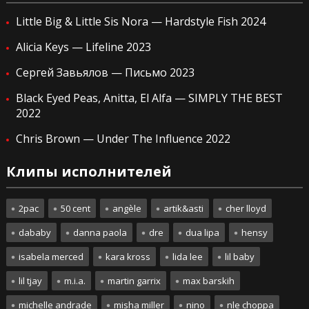
Little Big & Little Sis Nora — Hardstyle Fish 2024
Alicia Keys — Lifeline 2023
Сергей Завьялов — Письмо 2023
Black Eyed Peas, Anitta, El Alfa — SIMPLY THE BEST
2022
Chris Brown — Under The Influence 2022
Клипы исполнителей
2pac
50 cent
angèle
artik&asti
cher lloyd
dababy
danna paola
dre
dua lipa
hensy
isabela merced
kara kross
lida lee
lil baby
lil tjay
m.i.a.
martin garrix
max barskih
michelle andrade
misha miller
nino
nle choppa