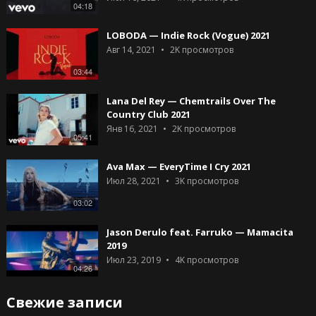
04:18
LOBODA — Indie Rock (Vogue) 2021
Авг 14, 2021
2K
просмотров
03:44
Lana Del Rey — Chemtrails Over The
Country Club 2021
Янв 16, 2021
2K
просмотров
05:41
Ava Max — EveryTime I Cry 2021
Июл 28, 2021
3K
просмотров
03:02
Jason Derulo feat. Farruko — Mamacita
2019
Июл 23, 2019
4K
просмотров
04:26
Свежие записи