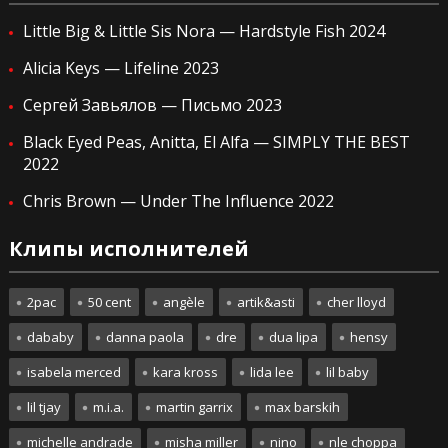
Little Big & Little Sis Nora — Hardstyle Fish 2024
Alicia Keys — Lifeline 2023
Сергей Завьялов — Письмо 2023
Black Eyed Peas, Anitta, El Alfa — SIMPLY THE BEST
2022
Chris Brown — Under The Influence 2022
Клипы исполнителей
2pac
50 cent
angèle
artik&asti
cher lloyd
dababy
danna paola
dre
dua lipa
hensy
isabela merced
kara kross
lida lee
lil baby
lil tjay
m.i.a.
martin garrix
max barskih
michelle andrade
misha miller
nino
nle choppa