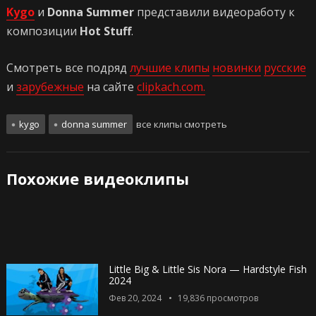
Kygo
и
Donna Summer
представили видеоработу к
композиции
Hot Stuff
.
Смотреть все подряд
лучшие клипы
новинки
русские
и
зарубежные
на сайте
clipkach.com.
kygo
donna summer
все клипы смотреть
Похожие видеоклипы
Little Big & Little Sis Nora — Hardstyle Fish
2024
Фев 20, 2024
19,836
просмотров