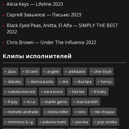
Alicia Keys — Lifeline 2023
Сергей Завьялов — Письмо 2023
Black Eyed Peas, Anitta, El Alfa — SIMPLY THE BEST
2022
Chris Brown — Under The Influence 2022
Клипы исполнителей
2pac
50 cent
angèle
artik&asti
cher lloyd
dababy
danna paola
dre
dua lipa
hensy
isabela merced
kara kross
lida lee
lil baby
lil tjay
m.i.a.
martin garrix
max barskih
michelle andrade
misha miller
nino
nle choppa
notorious b.i.g.
paloma mami
pia mia
pop smoke