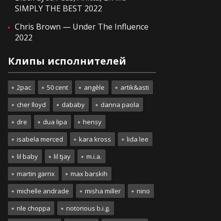
SIMPLY THE BEST 2022
Chris Brown — Under The Influence
2022
Клипы исполнителей
2pac
50 cent
angèle
artik&asti
cher lloyd
dababy
danna paola
dre
dua lipa
hensy
isabela merced
kara kross
lida lee
lil baby
lil tjay
m.i.a.
martin garrix
max barskih
michelle andrade
misha miller
nino
nle choppa
notorious b.i.g.