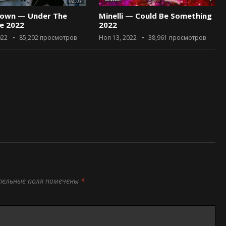
02:57
rown — Under The
Minelli — Could Be Something
ce 2022
2022
022
85,202
просмотров
Ноя 13, 2022
38,961
просмотров
тельные поля помечены
*