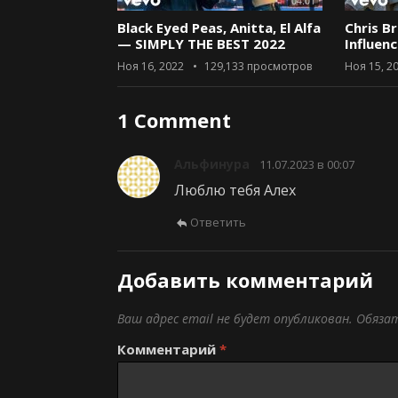
04:01
Black Eyed Peas, Anitta, El Alfa
Chris B
— SIMPLY THE BEST 2022
Influen
Ноя 16, 2022
129,133
просмотров
Ноя 15, 2
1 Comment
Альфинура
11.07.2023 в 00:07
Люблю тебя Алех
Ответить
Добавить комментарий
Ваш адрес email не будет опубликован.
Обяза
Комментарий
*