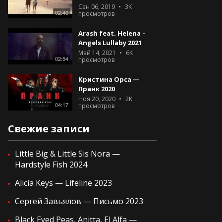
Сен 06, 2019
3K
02:40
просмотров
Arash feat. Helena –
Angels Lullaby 2021
Май 14, 2021
6K
02:54
просмотров
Кристина Орса —
Пранк 2020
Ноя 20, 2020
2K
04:17
просмотров
Свежие записи
Little Big & Little Sis Nora —
Hardstyle Fish 2024
Alicia Keys — Lifeline 2023
Сергей Завьялов — Письмо 2023
Black Eyed Peas, Anitta, El Alfa —