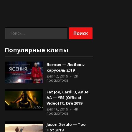
Найти:
Популярные клипы
Ясения — Любовь-
карусель 2019
Дек 12, 2019
2K
03:45
просмотров
Fat Joe, Cardi B, Anuel
AA — YES (Official
Video) ft. Dre 2019
03:55
Дек 16, 2019
4K
просмотров
Jason Derulo — Too
Hot 2019