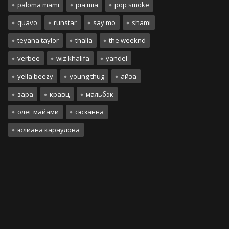
paloma mami
pia mia
pop smoke
quavo
runstar
say mo
shami
teyana taylor
thalía
the weeknd
verbee
wiz khalifa
yandel
yella beezy
young thug
айза
зара
кравц
мальбэк
олег майами
сюзанна
юлиана караулова