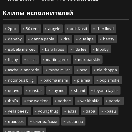
Клипы исполнителей
2pac
50 cent
angèle
artik&asti
cher lloyd
dababy
danna paola
dre
dua lipa
hensy
isabela merced
kara kross
lida lee
lil baby
lil tjay
m.i.a.
martin garrix
max barskih
michelle andrade
misha miller
nino
nle choppa
notorious b.i.g.
paloma mami
pia mia
pop smoke
quavo
runstar
say mo
shami
teyana taylor
thalía
the weeknd
verbee
wiz khalifa
yandel
yella beezy
young thug
айза
зара
кравц
мальбэк
олег майами
сюзанна
юлиана караулова