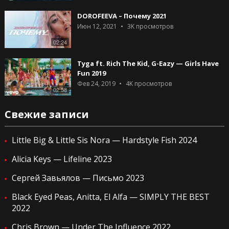
DOROFEEVA – Почему 2021
Июн 12, 2021
3K
просмотров
02:24
Tyga ft. Rich The Kid, G-Eazy — Girls Have
Fun 2019
Фев 24, 2019
4K
просмотров
02:58
Свежие записи
Little Big & Little Sis Nora — Hardstyle Fish 2024
Alicia Keys — Lifeline 2023
Сергей Завьялов — Письмо 2023
Black Eyed Peas, Anitta, El Alfa — SIMPLY THE BEST
2022
Chris Brown — Under The Influence 2022