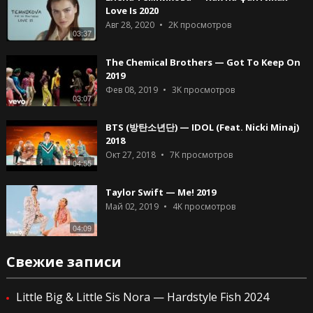
Love Is 2020
Авг 28, 2020
2K
просмотров
03:37
The Chemical Brothers — Got To Keep On
2019
Фев 08, 2019
3K
просмотров
03:07
BTS (방탄소년단) — IDOL (Feat. Nicki Minaj)
2018
Окт 27, 2018
7K
просмотров
04:55
Taylor Swift — Me! 2019
Май 02, 2019
4K
просмотров
04:09
Свежие записи
Little Big & Little Sis Nora — Hardstyle Fish 2024