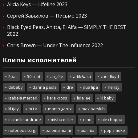
Alicia Keys — Lifeline 2023
Сергей Завьялов — Письмо 2023
Black Eyed Peas, Anitta, El Alfa — SIMPLY THE BEST
2022
Chris Brown — Under The Influence 2022
Клипы исполнителей
2pac
50 cent
angèle
artik&asti
cher lloyd
dababy
danna paola
dre
dua lipa
hensy
isabela merced
kara kross
lida lee
lil baby
lil tjay
m.i.a.
martin garrix
max barskih
michelle andrade
misha miller
nino
nle choppa
notorious b.i.g.
paloma mami
pia mia
pop smoke