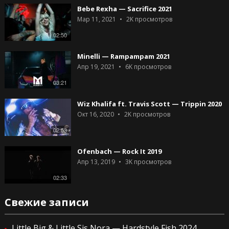
Bebe Rexha — Sacrifice 2021
Мар 11, 2021
2K
просмотров
02:50
Minelli — Rampampam 2021
Апр 19, 2021
6K
просмотров
03:21
Wiz Khalifa ft. Travis Scott — Trippin 2020
Окт 16, 2020
2K
просмотров
02:53
Ofenbach — Rock It 2019
Апр 13, 2019
3K
просмотров
02:33
Свежие записи
Little Big & Little Sis Nora — Hardstyle Fish 2024