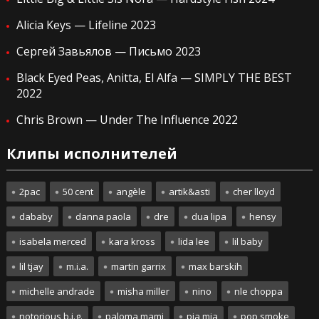
Alicia Keys — Lifeline 2023
Сергей Завьялов — Письмо 2023
Black Eyed Peas, Anitta, El Alfa — SIMPLY THE BEST
2022
Chris Brown — Under The Influence 2022
Клипы исполнителей
2pac
50 cent
angèle
artik&asti
cher lloyd
dababy
danna paola
dre
dua lipa
hensy
isabela merced
kara kross
lida lee
lil baby
lil tjay
m.i.a.
martin garrix
max barskih
michelle andrade
misha miller
nino
nle choppa
notorious b.i.g.
paloma mami
pia mia
pop smoke