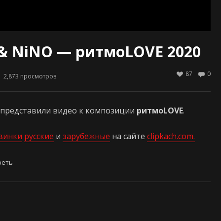
 & NiNO — ритмоLOVE 2020
87
0
2,873
просмотров
представили видео к композиции
ритмоLOVE
.
винки
русские
и
зарубежные
на сайте
clipkach.com.
реть