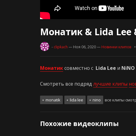
Монатик & Lida Lee
-
clipkach
— Ноя 06, 2020
—
Новинки клипов
Монатик
совместно с
Lida Lee
и
NiNO
Смотреть все подряд
лучшие клипы
но
monatik
lida lee
nino
все клипы смот
Похожие видеоклипы