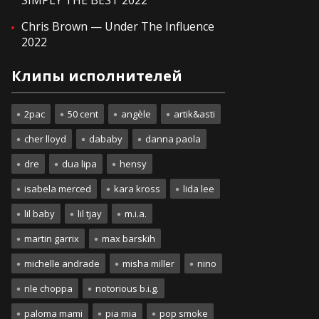
SIMPLY THE BEST 2022
Chris Brown — Under The Influence
2022
Клипы исполнителей
2pac
50 cent
angèle
artik&asti
cher lloyd
dababy
danna paola
dre
dua lipa
hensy
isabela merced
kara kross
lida lee
lil baby
lil tjay
m.i.a.
martin garrix
max barskih
michelle andrade
misha miller
nino
nle choppa
notorious b.i.g.
paloma mami
pia mia
pop smoke