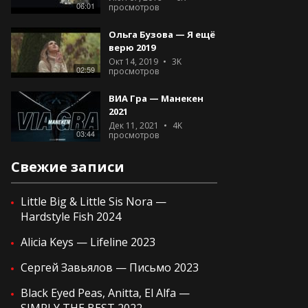
06:01
просмотров
Ольга Бузова — Я ещё
верю 2019
Окт 14, 2019
3K
02:59
просмотров
ВИА Гра — Манекен
2021
Дек 11, 2021
4K
03:44
просмотров
Свежие записи
Little Big & Little Sis Nora —
Hardstyle Fish 2024
Alicia Keys — Lifeline 2023
Сергей Завьялов — Письмо 2023
Black Eyed Peas, Anitta, El Alfa —