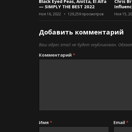
Black Eyed Peas, Anitta, El Alfa
Chris B
— SIMPLY THE BEST 2022
Influen
Ноя 16, 2022
129,259
просмотров
Ноя 15, 2
Добавить комментарий
Ваш адрес email не будет опубликован.
Обяза
Комментарий
*
Имя
*
Email
*