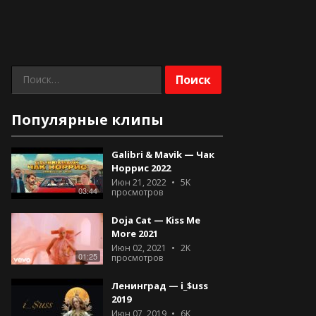
Найти:
Популярные клипы
Galibri & Mavik — Чак
Норрис 2022
Июн 21, 2022
5K
03:44
просмотров
Doja Cat — Kiss Me
More 2021
Июн 02, 2021
2K
01:25
просмотров
Ленинград — i_$uss
2019
Июн 07, 2019
6K