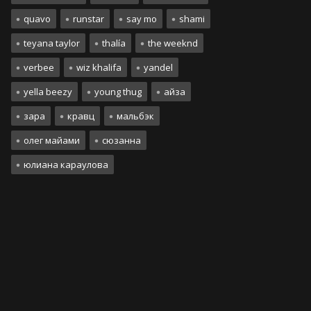
quavo
runstar
say mo
shami
teyana taylor
thalía
the weeknd
verbee
wiz khalifa
yandel
yella beezy
young thug
айза
зара
кравц
мальбэк
олег майами
сюзанна
юлиана караулова