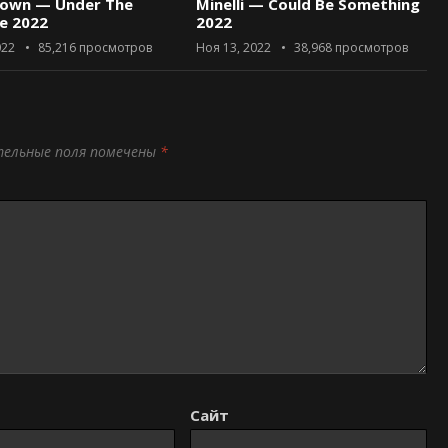
rown — Under The
Minelli — Could Be Something
ce 2022
2022
022
85,216
просмотров
Ноя 13, 2022
38,968
просмотров
тельные поля помечены
*
Сайт