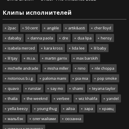
Клипы исполнителей
2pac
50 cent
angèle
artik&asti
cher lloyd
dababy
danna paola
dre
dua lipa
hensy
isabela merced
kara kross
lida lee
lil baby
lil tjay
m.i.a.
martin garrix
max barskih
michelle andrade
misha miller
nino
nle choppa
notorious b.i.g.
paloma mami
pia mia
pop smoke
quavo
runstar
say mo
shami
teyana taylor
thalía
the weeknd
verbee
wiz khalifa
yandel
yella beezy
young thug
айза
зара
кравц
мальбэк
олег майами
сюзанна
юлиана караулова