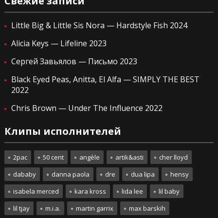
Свежие записи
Little Big & Little Sis Nora — Hardstyle Fish 2024
Alicia Keys — Lifeline 2023
Сергей Завьялов — Письмо 2023
Black Eyed Peas, Anitta, El Alfa — SIMPLY THE BEST
2022
Chris Brown — Under The Influence 2022
Клипы исполнителей
2pac
50 cent
angèle
artik&asti
cher lloyd
dababy
danna paola
dre
dua lipa
hensy
isabela merced
kara kross
lida lee
lil baby
lil tjay
m.i.a.
martin garrix
max barskih