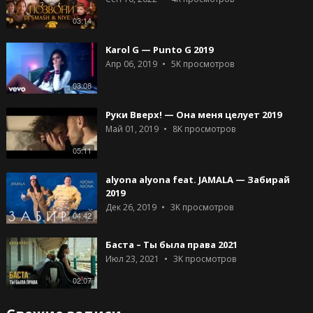
03:14
Karol G — Punto G 2019
Апр 06, 2019
5K
просмотров
03:08
Руки Вверх! — Она меня целует 2019
Май 01, 2019
8K
просмотров
05:11
alyona alyona feat. JAMALA — Забирай
2019
Дек 26, 2019
3K
просмотров
04:42
Баста – Ты была права 2021
Июл 23, 2021
3K
просмотров
02:07