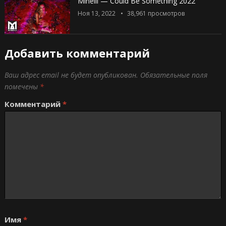
Minelli — Could Be Something 2022
Ноя 13, 2022
38,961
просмотров
Добавить комментарий
Ваш адрес email не будет опубликован.
Обязательные поля
помечены
*
Комментарий
*
Имя
*