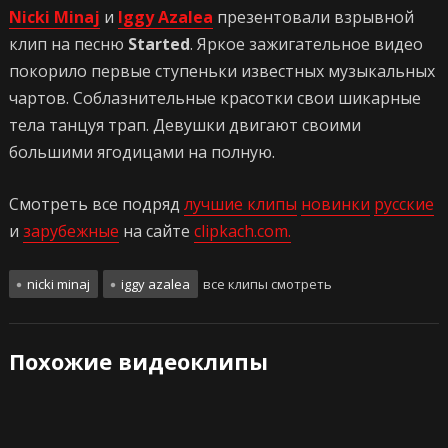
Nicki Minaj
и
Iggy Azalea
презентовали взрывной
клип на песню
Started
. Яркое зажигательное видео
покорило первые ступеньки известных музыкальных
чартов. Соблазнительные красотки свои шикарные
тела танцуя трап. Девушки двигают своими
большими ягодицами на полную.
Смотреть все подряд
лучшие клипы
новинки
русские
и
зарубежные
на сайте
clipkach.com.
nicki minaj
iggy azalea
все клипы смотреть
Похожие видеоклипы