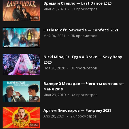
Время и Стекло — Last Dance 2020
Июл 21, 2020
3K
просмотров
03:20
Little Mix ft. Saweetie — Confetti 2021
Май 04, 2021
3K
просмотров
05:58
Nicki Minaj Ft. Tyga & Drake — Sexy Baby
2020
Ноя 20, 2020
3K
просмотров
03:01
Валерий Меладзе — Чего ты хочешь от
меня 2019
Июл 29, 2019
4K
просмотров
04:29
Артём Пивоваров — Рандеву 2021
Апр 20, 2021
2K
просмотров
04:04