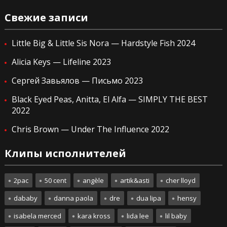
Свежие записи
Little Big & Little Sis Nora — Hardstyle Fish 2024
Alicia Keys — Lifeline 2023
Сергей Завьялов — Письмо 2023
Black Eyed Peas, Anitta, El Alfa — SIMPLY THE BEST
2022
Chris Brown — Under The Influence 2022
Клипы исполнителей
2pac
50 cent
angèle
artik&asti
cher lloyd
dababy
danna paola
dre
dua lipa
hensy
isabela merced
kara kross
lida lee
lil baby