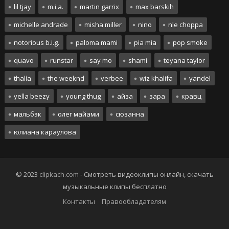
lil tjay
m.i.a.
martin garrix
max barskih
michelle andrade
misha miller
nino
nle choppa
notorious b.i.g.
paloma mami
pia mia
pop smoke
quavo
runstar
say mo
shami
teyana taylor
thalía
the weeknd
verbee
wiz khalifa
yandel
yella beezy
young thug
айза
зара
кравц
мальбэк
олег майами
сюзанна
юлиана караулова
© 2023
clipkach.com
- Смотреть видеоклипы онлайн, скачать
музыкальные клипы бесплатно
Контакты
Правообладателям