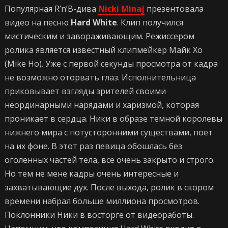
Популярная R’n’B-дива
Nicki Minaj
презентовала
видео на песню
Hard White
. Клип получился
мистическим и завораживающим. Режиссером
ролика является известный клипмейкер Майк Хо
(Mike Ho). Уже с первой секунды просмотра от кадра
не возможно оторвать глаз. Исполнительница
приковывает взгляды зрителей своими
неординарными нарядами и харизмой, которая
проникает в сердца. Ники в образе темной королевы
нижнего мира с потусторонними существами, поет
на их фоне. В этот раз певица обошлась без
оголенных частей тела, все очень закрыто и строго.
Но тем не мене кадры очень интересные и
захватывающие дух. После выхода, ролик в скором
времени набрал больше миллиона просмотров.
Поклонники Ники в восторге от видеоработы.