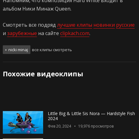
Напомним, что композиция Hard White входит в
альбом Ники Минаж Queen.
Смотреть все подряд
лучшие клипы
новинки
русские
и
зарубежные
на сайте
clipkach.com
.
nicki minaj
все клипы смотреть
Похожие видеоклипы
Little Big & Little Sis Nora — Hardstyle Fish
2024
Фев 20, 2024
19,976
просмотров