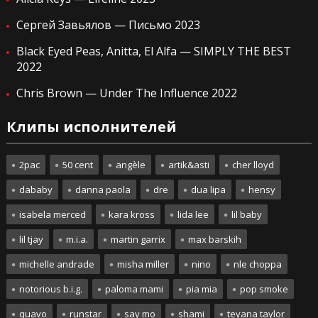
Сергей Завьялов — Письмо 2023
Black Eyed Peas, Anitta, El Alfa — SIMPLY THE BEST
2022
Chris Brown — Under The Influence 2022
Клипы исполнителей
2pac
50 cent
angèle
artik&asti
cher lloyd
dababy
danna paola
dre
dua lipa
hensy
isabela merced
kara kross
lida lee
lil baby
lil tjay
m.i.a.
martin garrix
max barskih
michelle andrade
misha miller
nino
nle choppa
notorious b.i.g.
paloma mami
pia mia
pop smoke
quavo
runstar
say mo
shami
teyana taylor