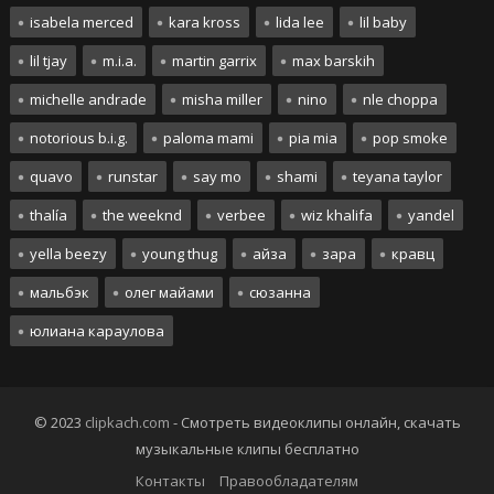
isabela merced
kara kross
lida lee
lil baby
lil tjay
m.i.a.
martin garrix
max barskih
michelle andrade
misha miller
nino
nle choppa
notorious b.i.g.
paloma mami
pia mia
pop smoke
quavo
runstar
say mo
shami
teyana taylor
thalía
the weeknd
verbee
wiz khalifa
yandel
yella beezy
young thug
айза
зара
кравц
мальбэк
олег майами
сюзанна
юлиана караулова
© 2023
clipkach.com
- Смотреть видеоклипы онлайн, скачать
музыкальные клипы бесплатно
Контакты
Правообладателям