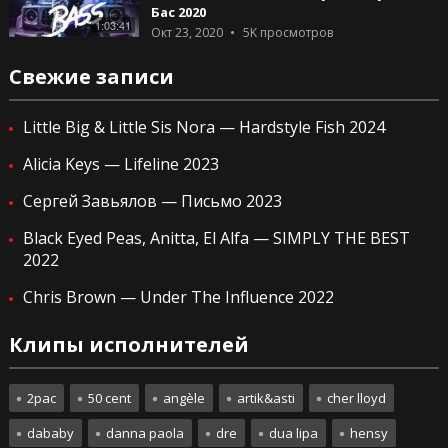
Бас 2020
1:03:41
Окт 23, 2020
5K
просмотров
Свежие записи
Little Big & Little Sis Nora — Hardstyle Fish 2024
Alicia Keys — Lifeline 2023
Сергей Завьялов — Письмо 2023
Black Eyed Peas, Anitta, El Alfa — SIMPLY THE BEST
2022
Chris Brown — Under The Influence 2022
Клипы исполнителей
2pac
50 cent
angèle
artik&asti
cher lloyd
dababy
danna paola
dre
dua lipa
hensy