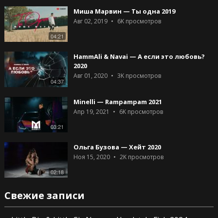
Миша Марвин — Ты одна 2019
Авг 02, 2019
6K
просмотров
04:21
HammAli & Navai — А если это любовь?
2020
Авг 01, 2020
3K
просмотров
04:37
Minelli — Rampampam 2021
Апр 19, 2021
6K
просмотров
03:21
Ольга Бузова — Хейт 2020
Ноя 15, 2020
2K
просмотров
02:18
Свежие записи