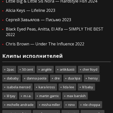
Little Big & Little Sis Nora — Hardstyle Fish 2024
Alicia Keys — Lifeline 2023
Сергей Завьялов — Письмо 2023
Black Eyed Peas, Anitta, El Alfa — SIMPLY THE BEST
2022
Chris Brown — Under The Influence 2022
Клипы исполнителей
2pac
50 cent
angèle
artik&asti
cher lloyd
dababy
danna paola
dre
dua lipa
hensy
isabela merced
kara kross
lida lee
lil baby
lil tjay
m.i.a.
martin garrix
max barskih
michelle andrade
misha miller
nino
nle choppa