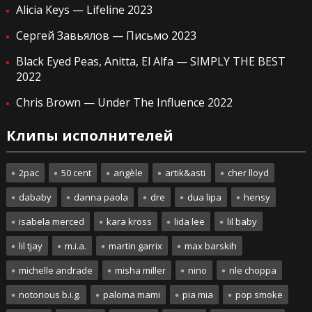
Alicia Keys — Lifeline 2023
Сергей Завьялов — Письмо 2023
Black Eyed Peas, Anitta, El Alfa — SIMPLY THE BEST
2022
Chris Brown — Under The Influence 2022
Клипы исполнителей
2pac
50 cent
angèle
artik&asti
cher lloyd
dababy
danna paola
dre
dua lipa
hensy
isabela merced
kara kross
lida lee
lil baby
lil tjay
m.i.a.
martin garrix
max barskih
michelle andrade
misha miller
nino
nle choppa
notorious b.i.g.
paloma mami
pia mia
pop smoke