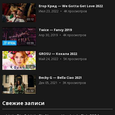
Егор Крид — We Gotta Get Love 2022
Июл 23, 2022
4K
просмотров
03:12
Twice — Fancy 2019
Апр 30, 2019
4K
просмотров
03:39
GROSU — Кохала 2022
Май 24, 2022
5K
просмотров
02:42
Becky G — Bella Ciao 2021
Дек 05, 2021
3K
просмотров
03:32
Свежие записи