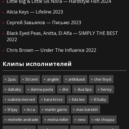
Little Big & Little Sis Nora — Hardstyle Fish 2024
Alicia Keys — Lifeline 2023
Сергей Завьялов — Письмо 2023
Black Eyed Peas, Anitta, El Alfa — SIMPLY THE BEST
2022
Chris Brown — Under The Influence 2022
Клипы исполнителей
2pac
50 cent
angèle
artik&asti
cher lloyd
dababy
danna paola
dre
dua lipa
hensy
isabela merced
kara kross
lida lee
lil baby
lil tjay
m.i.a.
martin garrix
max barskih
michelle andrade
misha miller
nino
nle choppa