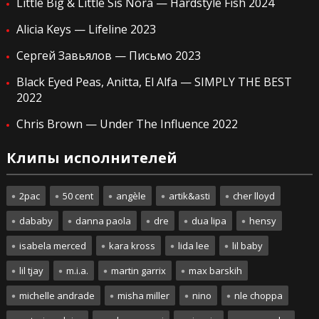
Little Big & Little Sis Nora — Hardstyle Fish 2024
Alicia Keys — Lifeline 2023
Сергей Завьялов — Письмо 2023
Black Eyed Peas, Anitta, El Alfa — SIMPLY THE BEST
2022
Chris Brown — Under The Influence 2022
Клипы исполнителей
2pac
50 cent
angèle
artik&asti
cher lloyd
dababy
danna paola
dre
dua lipa
hensy
isabela merced
kara kross
lida lee
lil baby
lil tjay
m.i.a.
martin garrix
max barskih
michelle andrade
misha miller
nino
nle choppa