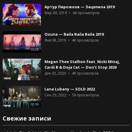
Артур Пирожков — Зацепила 2019
Мар 09, 2019
6K
просмотров
06:07
Ozuna — Baila Baila Baila 2019
Янв 08, 2019
4K
просмотров
03:28
Megan Thee Stallion feat. Nicki Minaj,
Cardi B & Doja Cat — Don’t Stop 2020
Дек 02, 2020
4K
просмотров
03:36
Lana Lubany — SOLD 2022
Сен 29, 2022
5K
просмотров
02:39
Свежие записи