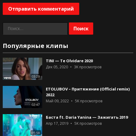
Найти:
Популярные клипы
TINI — Te Olvidare 2020
Дек 05, 2020
3K
просмотров
03:29
ETOLUBOV – Притяжение (Official remix)
2022
Май 09, 2022
5K
просмотров
02:47
Баста ft. Daria Yanina — Зажигать 2019
Апр 17, 2019
5K
просмотров
05:58