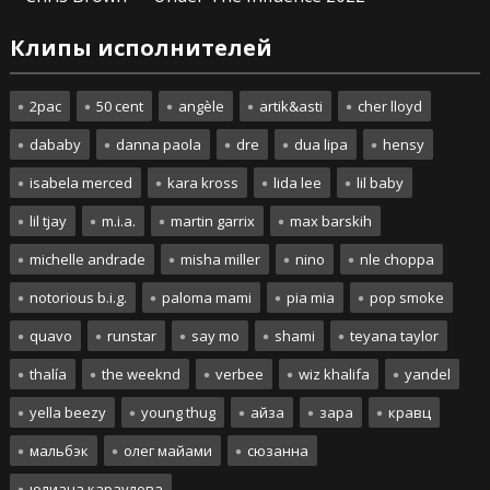
Клипы исполнителей
2pac
50 cent
angèle
artik&asti
cher lloyd
dababy
danna paola
dre
dua lipa
hensy
isabela merced
kara kross
lida lee
lil baby
lil tjay
m.i.a.
martin garrix
max barskih
michelle andrade
misha miller
nino
nle choppa
notorious b.i.g.
paloma mami
pia mia
pop smoke
quavo
runstar
say mo
shami
teyana taylor
thalía
the weeknd
verbee
wiz khalifa
yandel
yella beezy
young thug
айза
зара
кравц
мальбэк
олег майами
сюзанна
юлиана караулова