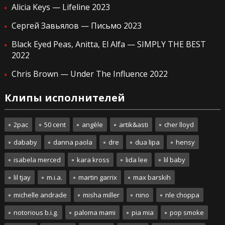
Alicia Keys — Lifeline 2023
Сергей Завьялов — Письмо 2023
Black Eyed Peas, Anitta, El Alfa — SIMPLY THE BEST
2022
Chris Brown — Under The Influence 2022
Клипы исполнителей
2pac
50 cent
angèle
artik&asti
cher lloyd
dababy
danna paola
dre
dua lipa
hensy
isabela merced
kara kross
lida lee
lil baby
lil tjay
m.i.a.
martin garrix
max barskih
michelle andrade
misha miller
nino
nle choppa
notorious b.i.g.
paloma mami
pia mia
pop smoke