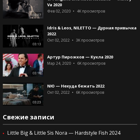
Va 2020
Фев 02, 2020
4K
просмотров
03:27
Idris & Leos, NILETTO — Дурная привычка
2022
Окт 02, 2022
3K
просмотров
03:13
Артур Пирожков — Кукла 2020
Мар 24, 2020
6K
просмотров
03:16
NЮ — Некуда бежать 2022
Окт 02, 2022
6K
просмотров
03:23
Свежие записи
Little Big & Little Sis Nora — Hardstyle Fish 2024