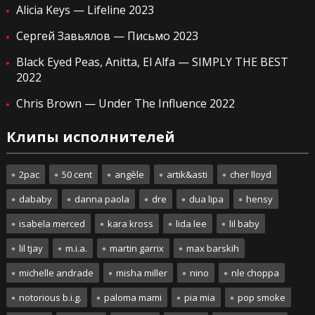
Alicia Keys — Lifeline 2023
Сергей Завьялов — Письмо 2023
Black Eyed Peas, Anitta, El Alfa — SIMPLY THE BEST
2022
Chris Brown — Under The Influence 2022
Клипы исполнителей
2pac
50 cent
angèle
artik&asti
cher lloyd
dababy
danna paola
dre
dua lipa
hensy
isabela merced
kara kross
lida lee
lil baby
lil tjay
m.i.a.
martin garrix
max barskih
michelle andrade
misha miller
nino
nle choppa
notorious b.i.g.
paloma mami
pia mia
pop smoke