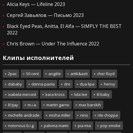
Alicia Keys — Lifeline 2023
Сергей Завьялов — Письмо 2023
Black Eyed Peas, Anitta, El Alfa — SIMPLY THE BEST
2022
Chris Brown — Under The Influence 2022
Клипы исполнителей
2pac
50 cent
angèle
artik&asti
cher lloyd
dababy
danna paola
dre
dua lipa
hensy
isabela merced
kara kross
lida lee
lil baby
lil tjay
m.i.a.
martin garrix
max barskih
michelle andrade
misha miller
nino
nle choppa
notorious b.i.g.
paloma mami
pia mia
pop smoke