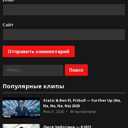
Сайт
Найти:
Популярные клипы
Static & Ben El, Pitbull — Further Up (Na,
Na, Na, Na, Na) 2020
Янв 21, 2020
4K
просмотров
02:38
Люся Чеботина — 8 2021