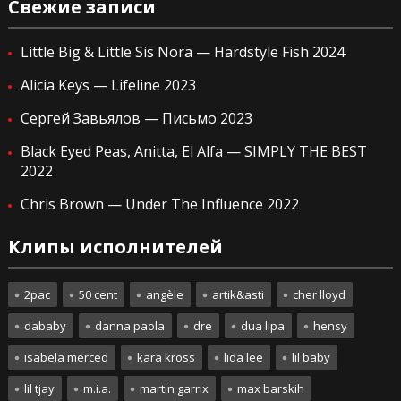
Свежие записи
Little Big & Little Sis Nora — Hardstyle Fish 2024
Alicia Keys — Lifeline 2023
Сергей Завьялов — Письмо 2023
Black Eyed Peas, Anitta, El Alfa — SIMPLY THE BEST
2022
Chris Brown — Under The Influence 2022
Клипы исполнителей
2pac
50 cent
angèle
artik&asti
cher lloyd
dababy
danna paola
dre
dua lipa
hensy
isabela merced
kara kross
lida lee
lil baby
lil tjay
m.i.a.
martin garrix
max barskih