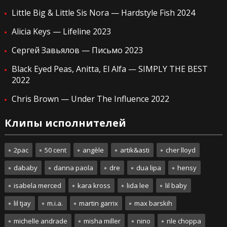
Little Big & Little Sis Nora — Hardstyle Fish 2024
Alicia Keys — Lifeline 2023
Сергей Завьялов — Письмо 2023
Black Eyed Peas, Anitta, El Alfa — SIMPLY THE BEST
2022
Chris Brown — Under The Influence 2022
Клипы исполнителей
2pac
50 cent
angèle
artik&asti
cher lloyd
dababy
danna paola
dre
dua lipa
hensy
isabela merced
kara kross
lida lee
lil baby
lil tjay
m.i.a.
martin garrix
max barskih
michelle andrade
misha miller
nino
nle choppa