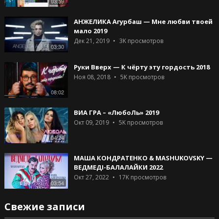
03:59
АНЖЕЛИКА Агурбаш — Мне любви твоей
мало 2019
Дек 21, 2019
3K
просмотров
03:30
Руки Вверх — К чёрту эту гордость 2018
Ноя 08, 2018
5K
просмотров
08:02
ВИА ГРА – «ЛюбоЛь» 2019
Окт 09, 2019
5K
просмотров
04:24
МАША КОНДРАТЕНКО & MASHUKOVSKY —
ВЕДМЕДІ-БАЛАЛАЙКИ 2022
Окт 27, 2022
17K
просмотров
03:54
Свежие записи