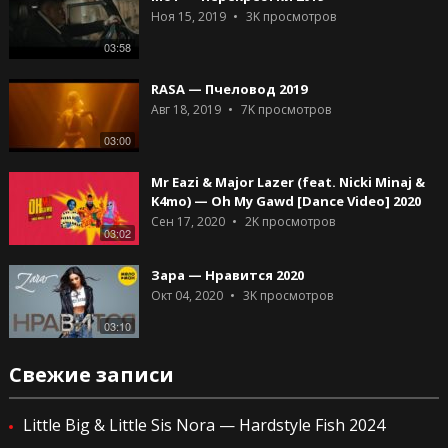
Ноя 15, 2019
3K
просмотров
03:58
RASA — Пчеловод 2019
Авг 18, 2019
7K
просмотров
03:00
Mr Eazi & Major Lazer (feat. Nicki Minaj &
K4mo) — Oh My Gawd [Dance Video] 2020
Сен 17, 2020
2K
просмотров
03:02
Зара — Нравится 2020
Окт 04, 2020
3K
просмотров
03:10
Свежие записи
Little Big & Little Sis Nora — Hardstyle Fish 2024