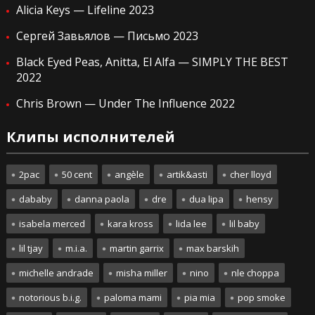
Alicia Keys — Lifeline 2023
Сергей Завьялов — Письмо 2023
Black Eyed Peas, Anitta, El Alfa — SIMPLY THE BEST
2022
Chris Brown — Under The Influence 2022
Клипы исполнителей
2pac
50 cent
angèle
artik&asti
cher lloyd
dababy
danna paola
dre
dua lipa
hensy
isabela merced
kara kross
lida lee
lil baby
lil tjay
m.i.a.
martin garrix
max barskih
michelle andrade
misha miller
nino
nle choppa
notorious b.i.g.
paloma mami
pia mia
pop smoke