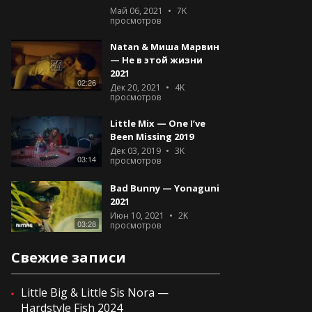
Май 06, 2021
7K
просмотров
Natan & Миша Марвин
— Не в этой жизни
2021
02:26
Дек 20, 2021
4K
просмотров
Little Mix — One I’ve
Been Missing 2019
Дек 03, 2019
3K
03:14
просмотров
Bad Bunny — Yonaguni
2021
Июн 10, 2021
2K
03:28
просмотров
Свежие записи
Little Big & Little Sis Nora —
Hardstyle Fish 2024