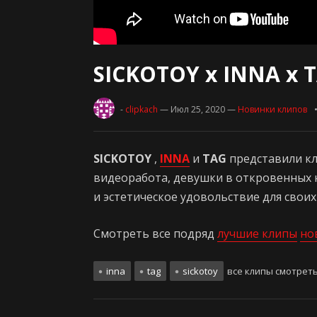
SICKOTOY x INNA x 
-
clipkach
— Июл 25, 2020
—
Новинки клипов
SICKOTOY
,
INNA
и
TAG
представили к
видеоработа, девушки в откровенных 
и эстетическое удовольствие для своих 
Смотреть все подряд
лучшие клипы
но
inna
tag
sickotoy
все клипы смотрет