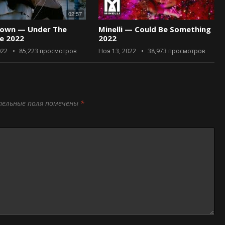
02:57
rown — Under The
Minelli — Could Be Something
ce 2022
2022
022
85,223
просмотров
Ноя 13, 2022
38,973
просмотров
тельные поля помечены
*