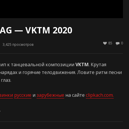
TAG — VKTM 2020
85
0
3,425
просмотров
лип к танцевальной композиции
VKTM
. Крутая
нарядах и горячие телодвижения. Ловите ритм песни
глаз.
винки
русские
и
зарубежные
на сайте
clipkach.com.
ь