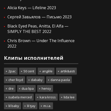
Alicia Keys — Lifeline 2023
Сергей Завьялов — Письмо 2023
Black Eyed Peas, Anitta, El Alfa —
SIMPLY THE BEST 2022
Chris Brown — Under The Influence
2022
Клипы исполнителей
2pac
50 cent
angèle
artik&asti
cher lloyd
dababy
danna paola
dre
dua lipa
hensy
isabela merced
kara kross
lida lee
lil baby
lil tjay
m.i.a.