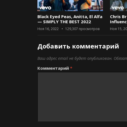
04:01
Black Eyed Peas, Anitta, El Alfa
Chris B
— SIMPLY THE BEST 2022
Influen
Ноя 16, 2022
129,307
просмотров
Ноя 15, 2
Добавить комментарий
Ваш адрес email не будет опубликован.
Обяза
Комментарий
*