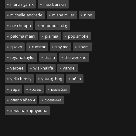
martin garrix
max barskih
michelle andrade
misha miller
nino
nle choppa
notorious b.i.g.
paloma mami
pia mia
pop smoke
quavo
runstar
say mo
shami
teyana taylor
thalía
the weeknd
verbee
wiz khalifa
yandel
yella beezy
young thug
айза
зара
кравц
мальбэк
олег майами
сюзанна
юлиана караулова