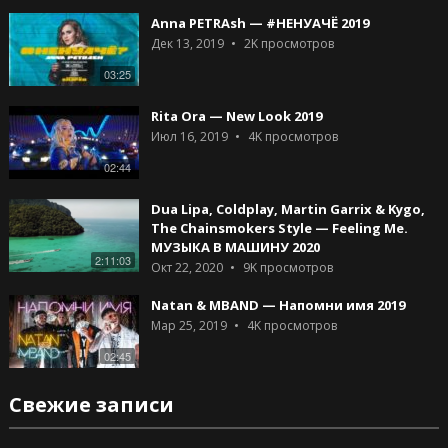
Anna PETRAsh — #НЕНУАЧЁ 2019
Дек 13, 2019
2K
просмотров
03:25
Rita Ora — New Look 2019
Июл 16, 2019
4K
просмотров
02:44
Dua Lipa, Coldplay, Martin Garrix & Kygo,
The Chainsmokers Style — Feeling Me.
МУЗЫКА В МАШИНУ 2020
2:11:03
Окт 22, 2020
9K
просмотров
Natan & MBAND — Напомни имя 2019
Мар 25, 2019
4K
просмотров
02:45
Свежие записи