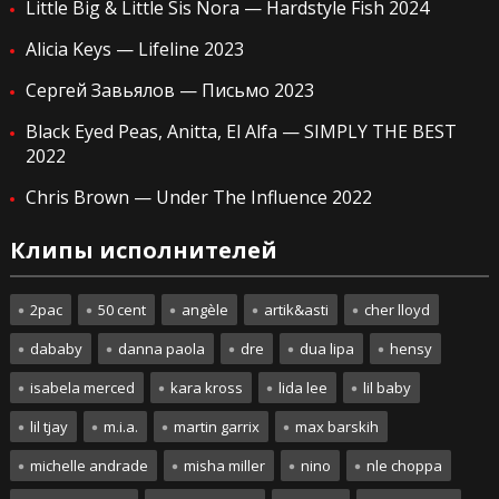
Little Big & Little Sis Nora — Hardstyle Fish 2024
Alicia Keys — Lifeline 2023
Сергей Завьялов — Письмо 2023
Black Eyed Peas, Anitta, El Alfa — SIMPLY THE BEST
2022
Chris Brown — Under The Influence 2022
Клипы исполнителей
2pac
50 cent
angèle
artik&asti
cher lloyd
dababy
danna paola
dre
dua lipa
hensy
isabela merced
kara kross
lida lee
lil baby
lil tjay
m.i.a.
martin garrix
max barskih
michelle andrade
misha miller
nino
nle choppa