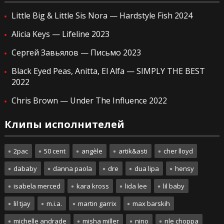
Little Big & Little Sis Nora — Hardstyle Fish 2024
Alicia Keys — Lifeline 2023
Сергей Завьялов — Письмо 2023
Black Eyed Peas, Anitta, El Alfa — SIMPLY THE BEST
2022
Chris Brown — Under The Influence 2022
Клипы исполнителей
2pac
50 cent
angèle
artik&asti
cher lloyd
dababy
danna paola
dre
dua lipa
hensy
isabela merced
kara kross
lida lee
lil baby
lil tjay
m.i.a.
martin garrix
max barskih
michelle andrade
misha miller
nino
nle choppa