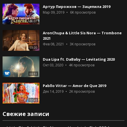
Артур Пирожков — Зацепила 2019
Мар 09, 2019
6K
просмотров
06:07
AronChupa & Little Sis Nora — Trombone
2021
Фев 08, 2021
3K
просмотров
03:20
Dua Lipa ft. DaBaby — Levitating 2020
Окт 03, 2020
4K
просмотров
03:51
Pabllo Vittar — Amor de Que 2019
Дек 14, 2019
2K
просмотров
02:45
Свежие записи