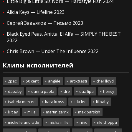
Little Big & Little Sis Nora — Hardstyle Fish 2024
Alicia Keys — Lifeline 2023
Сергей Завьялов — Письмо 2023
Black Eyed Peas, Anitta, El Alfa — SIMPLY THE BEST
2022
Chris Brown — Under The Influence 2022
Клипы исполнителей
2pac
50 cent
angèle
artik&asti
cher lloyd
dababy
danna paola
dre
dua lipa
hensy
isabela merced
kara kross
lida lee
lil baby
lil tjay
m.i.a.
martin garrix
max barskih
michelle andrade
misha miller
nino
nle choppa