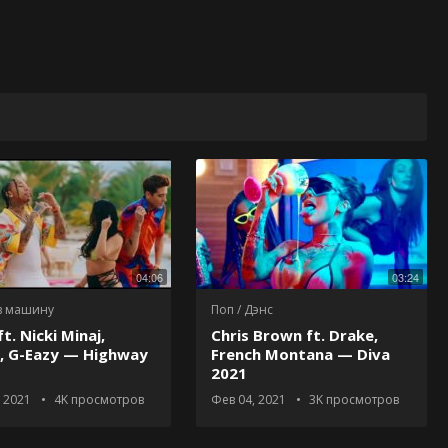
04:06
03:24
в машину
Поп / Дэнс
t. Nicki Minaj,
Chris Brown ft. Drake,
, G-Eazy — Highway
French Montana — Diva
2021
 2021
4K
просмотров
Фев 04, 2021
3K
просмотров