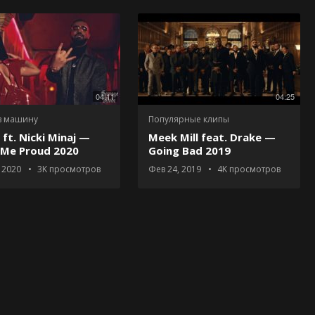
04:11
04:25
в машину
Популярные клипы
 ft. Nicki Minaj —
Meek Mill feat. Drake —
Me Proud 2020
Going Bad 2019
 2020
3K
просмотров
Фев 24, 2019
4K
просмотров