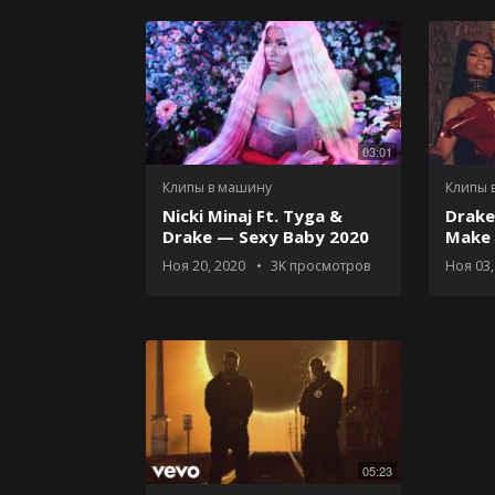
03:01
Клипы в машину
Клипы 
Nicki Minaj Ft. Tyga &
Drake
Drake — Sexy Baby 2020
Make 
Ноя 20, 2020
3K
просмотров
Ноя 03,
05:23