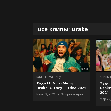
Все клипы: Drake
03:38
Клипы в машину
Клипы 
Tyga ft. Nicki Minaj,
Tyga f
Drake, G-Eazy — Diva 2021
Drake
2021
Июл 03, 2021
3K
просмотров
Мар 22,