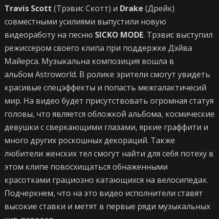
Travis Scott
(Трэвис Скотт) и
Drake
(Дрейк)
совместными усилиями выпустили новую
видеоработу на песню
SICKO MODE
. Трэвис выступил
режиссером своего клипа при поддержке Дэйва
Майерса. Музыкальна композиция вошла в
альбом Astroworld. В ролике зрители смогут увидеть
красивые спецэффекты и попасть межгалактичесий
мир. На видео будет присутствовать огромная статуя
головы, что является обложкой альбома, космические
девушки с сверкающими глазами, яркие граффити и
много других роскошных декораций. Также
любители женских тел смогут найти для себя потеху в
этом клипе повосхищаться обнаженными
красотками грациозно катающихся на велосипедах.
Подчеркнем, что на это видео исполнители ставят
высокие ставки и метят в первые ряди музыкальных