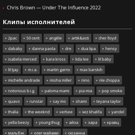
Chris Brown — Under The Influence 2022
Клипы исполнителей
2pac
50 cent
angèle
artik&asti
cher lloyd
dababy
danna paola
dre
dua lipa
hensy
isabela merced
kara kross
lida lee
lil baby
lil tjay
m.i.a.
martin garrix
max barskih
michelle andrade
misha miller
nino
nle choppa
notorious b.i.g.
paloma mami
pia mia
pop smoke
quavo
runstar
say mo
shami
teyana taylor
thalía
the weeknd
verbee
wiz khalifa
yandel
yella beezy
young thug
айза
зара
кравц
мальбэк
олег майами
сюзанна