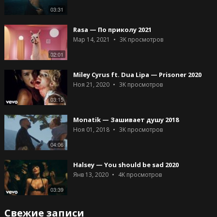
03:31
Rasa — По приколу 2021
Мар 14, 2021
3K
просмотров
02:01
Miley Cyrus ft. Dua Lipa — Prisoner 2020
Ноя 21, 2020
3K
просмотров
03:15
Monatik — Зашивает душу 2018
Ноя 01, 2018
3K
просмотров
04:06
Halsey — You should be sad 2020
Янв 13, 2020
4K
просмотров
03:39
Свежие записи