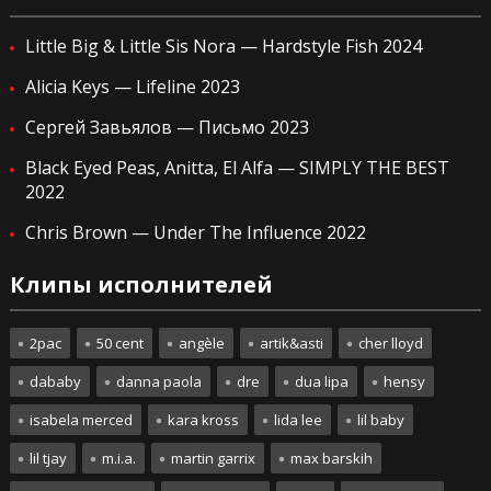
Little Big & Little Sis Nora — Hardstyle Fish 2024
Alicia Keys — Lifeline 2023
Сергей Завьялов — Письмо 2023
Black Eyed Peas, Anitta, El Alfa — SIMPLY THE BEST
2022
Chris Brown — Under The Influence 2022
Клипы исполнителей
2pac
50 cent
angèle
artik&asti
cher lloyd
dababy
danna paola
dre
dua lipa
hensy
isabela merced
kara kross
lida lee
lil baby
lil tjay
m.i.a.
martin garrix
max barskih