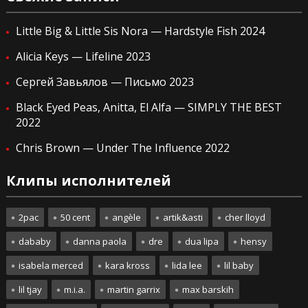
Little Big & Little Sis Nora — Hardstyle Fish 2024
Alicia Keys — Lifeline 2023
Сергей Завьялов — Письмо 2023
Black Eyed Peas, Anitta, El Alfa — SIMPLY THE BEST
2022
Chris Brown — Under The Influence 2022
Клипы исполнителей
2pac
50 cent
angèle
artik&asti
cher lloyd
dababy
danna paola
dre
dua lipa
hensy
isabela merced
kara kross
lida lee
lil baby
lil tjay
m.i.a.
martin garrix
max barskih