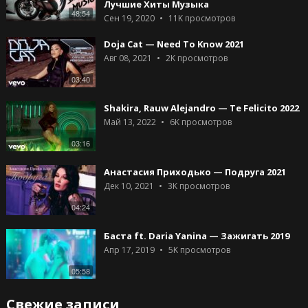
Лучшие Хиты Музыка
48:54
Сен 19, 2020
11K
просмотров
Doja Cat — Need To Know 2021
Авг 08, 2021
2K
просмотров
03:40
Shakira, Rauw Alejandro — Te Felicito 2022
Май 13, 2022
6K
просмотров
03:16
Анастасия Приходько — Подруга 2021
Дек 10, 2021
3K
просмотров
04:24
Баста ft. Daria Yanina — Зажигать 2019
Апр 17, 2019
5K
просмотров
05:58
Свежие записи