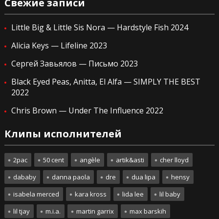
Свежие записи
Little Big & Little Sis Nora — Hardstyle Fish 2024
Alicia Keys — Lifeline 2023
Сергей Завьялов — Письмо 2023
Black Eyed Peas, Anitta, El Alfa — SIMPLY THE BEST
2022
Chris Brown — Under The Influence 2022
Клипы исполнителей
2pac
50 cent
angèle
artik&asti
cher lloyd
dababy
danna paola
dre
dua lipa
hensy
isabela merced
kara kross
lida lee
lil baby
lil tjay
m.i.a.
martin garrix
max barskih