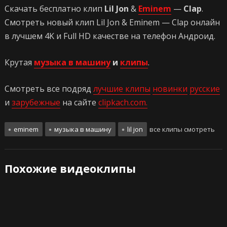
Скачать бесплатно клип
Lil Jon
&
Eminem
—
Clap
.
Смотреть новый клип Lil Jon & Eminem — Clap онлайн
в лучшем 4K и Full HD качестве на телефон Андроид.
Крутая
музыка в машину
и
клипы
.
Смотреть все подряд
лучшие клипы
новинки
русские
и
зарубежные
на сайте
clipkach.com.
eminem
музыка в машину
lil jon
все клипы смотреть
Похожие видеоклипы