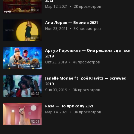
2021
Мар 12, 2021
2K
просмотров
03:38
Ани Лорак — Верила 2021
Ноя 23, 2021
3K
просмотров
03:32
Артур Пирожков — Она решила сдаться
2019
Окт 23, 2019
4K
просмотров
07:01
Janelle Monáe ft. Zoë Kravitz — Screwed
2019
Янв 09, 2019
3K
просмотров
03:52
Rasa — По приколу 2021
Мар 14, 2021
3K
просмотров
02:01