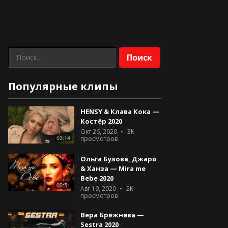
Найти:
Популярные клипы
HENSY & Клава Кока —
Костёр 2020
Окт 26, 2020
3K
03:14
просмотров
Ольга Бузова, Джаро
& Ханза — Mira me
Bebe 2020
03:51
Авг 19, 2020
2K
просмотров
Вера Брежнева —
Sestra 2020