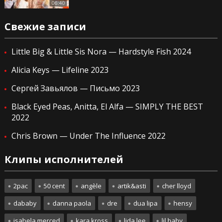
06:40
Свежие записи
Little Big & Little Sis Nora — Hardstyle Fish 2024
Alicia Keys — Lifeline 2023
Сергей Завьялов — Письмо 2023
Black Eyed Peas, Anitta, El Alfa — SIMPLY THE BEST
2022
Chris Brown — Under The Influence 2022
Клипы исполнителей
2pac
50 cent
angèle
artik&asti
cher lloyd
dababy
danna paola
dre
dua lipa
hensy
isabela merced
kara kross
lida lee
lil baby