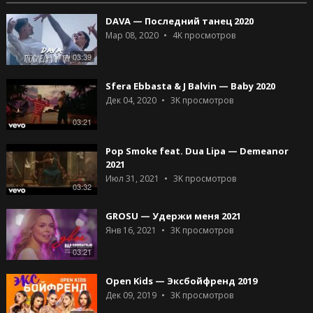
DAVA — Последний танец 2020
Мар 08, 2020
4K
просмотров
03:39
Sfera Ebbasta & J Balvin — Baby 2020
Дек 04, 2020
3K
просмотров
03:21
Pop Smoke feat. Dua Lipa — Demeanor
2021
Июл 31, 2021
3K
просмотров
03:32
GROSU — Удержи меня 2021
Янв 16, 2021
3K
просмотров
03:21
Open Kids — Эксбойфренд 2019
Дек 09, 2019
3K
просмотров