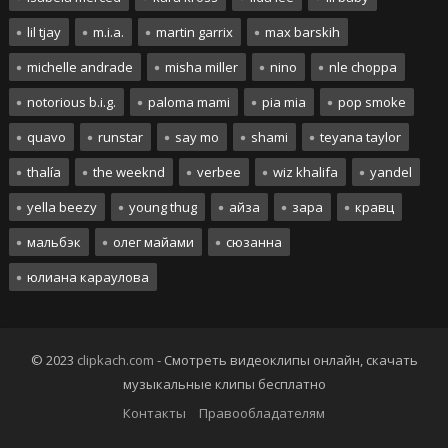
lil tjay
m.i.a.
martin garrix
max barskih
michelle andrade
misha miller
nino
nle choppa
notorious b.i.g.
paloma mami
pia mia
pop smoke
quavo
runstar
say mo
shami
teyana taylor
thalía
the weeknd
verbee
wiz khalifa
yandel
yella beezy
young thug
айза
зара
кравц
мальбэк
олег майами
сюзанна
юлиана караулова
© 2023
clipkach.com
- Смотреть видеоклипы онлайн, скачать
музыкальные клипы бесплатно
Контакты
Правообладателям