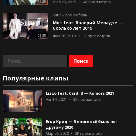
04:29
Июл 29, 2019
4K
просмотров
Клипы про любовь
Мот feat. Валерий Меладзе —
Сколько лет 2019
03:55
Фев 26, 2019
3K
просмотров
Найти:
Популярные клипы
Lizzo feat. Cardi B — Rumors 2021
Авг 14, 2021
3K
просмотров
03:07
Егор Крид — В книге всё было по-
другому 2020
Мар 06, 2020
3K
просмотров