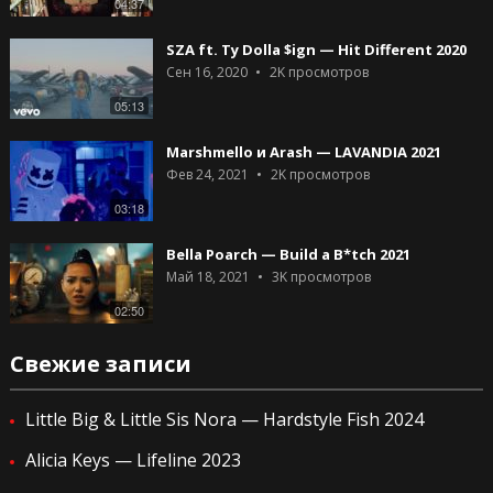
04:37
SZA ft. Ty Dolla $ign — Hit Different 2020
Сен 16, 2020
2K
просмотров
05:13
Marshmello и Arash — LAVANDIA 2021
Фев 24, 2021
2K
просмотров
03:18
Bella Poarch — Build a B*tch 2021
Май 18, 2021
3K
просмотров
02:50
Свежие записи
Little Big & Little Sis Nora — Hardstyle Fish 2024
Alicia Keys — Lifeline 2023