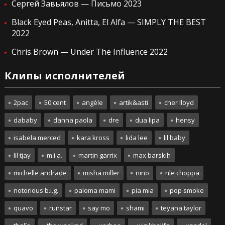
Сергей Завьялов — Письмо 2023
Black Eyed Peas, Anitta, El Alfa — SIMPLY THE BEST
2022
Chris Brown — Under The Influence 2022
Клипы исполнителей
2pac
50 cent
angèle
artik&asti
cher lloyd
dababy
danna paola
dre
dua lipa
hensy
isabela merced
kara kross
lida lee
lil baby
lil tjay
m.i.a.
martin garrix
max barskih
michelle andrade
misha miller
nino
nle choppa
notorious b.i.g.
paloma mami
pia mia
pop smoke
quavo
runstar
say mo
shami
teyana taylor