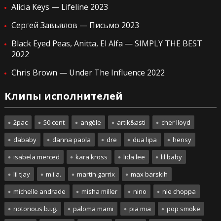
Alicia Keys — Lifeline 2023
Сергей Завьялов — Письмо 2023
Black Eyed Peas, Anitta, El Alfa — SIMPLY THE BEST
2022
Chris Brown — Under The Influence 2022
Клипы исполнителей
2pac
50 cent
angèle
artik&asti
cher lloyd
dababy
danna paola
dre
dua lipa
hensy
isabela merced
kara kross
lida lee
lil baby
lil tjay
m.i.a.
martin garrix
max barskih
michelle andrade
misha miller
nino
nle choppa
notorious b.i.g.
paloma mami
pia mia
pop smoke