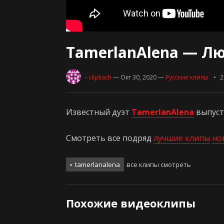
TamerlanAlena — Л
-
clipkach
— Окт 30, 2020
—
Русские клипы
2
Известный дуэт
TamerlanAlena
выпуст
Смотреть все подряд
лучшие клипы
но
tamerlanalena
все клипы смотреть
Похожие видеоклипы