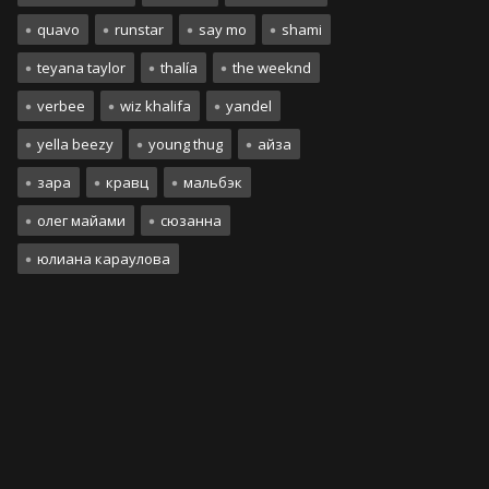
quavo
runstar
say mo
shami
teyana taylor
thalía
the weeknd
verbee
wiz khalifa
yandel
yella beezy
young thug
айза
зара
кравц
мальбэк
олег майами
сюзанна
юлиана караулова