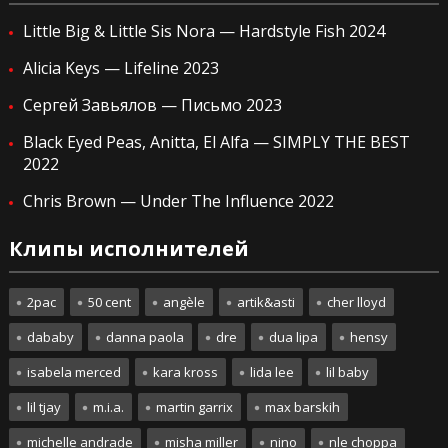
Little Big & Little Sis Nora — Hardstyle Fish 2024
Alicia Keys — Lifeline 2023
Сергей Завьялов — Письмо 2023
Black Eyed Peas, Anitta, El Alfa — SIMPLY THE BEST
2022
Chris Brown — Under The Influence 2022
Клипы исполнителей
2pac
50 cent
angèle
artik&asti
cher lloyd
dababy
danna paola
dre
dua lipa
hensy
isabela merced
kara kross
lida lee
lil baby
lil tjay
m.i.a.
martin garrix
max barskih
michelle andrade
misha miller
nino
nle choppa