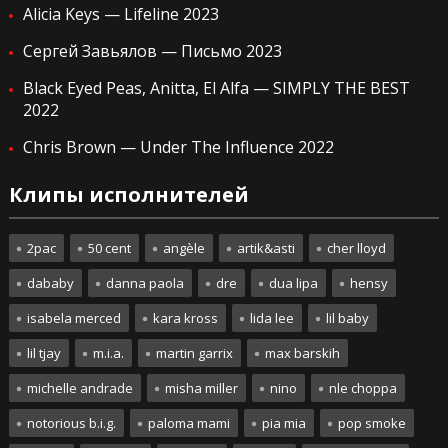
Alicia Keys — Lifeline 2023
Сергей Завьялов — Письмо 2023
Black Eyed Peas, Anitta, El Alfa — SIMPLY THE BEST
2022
Chris Brown — Under The Influence 2022
Клипы исполнителей
2pac
50 cent
angèle
artik&asti
cher lloyd
dababy
danna paola
dre
dua lipa
hensy
isabela merced
kara kross
lida lee
lil baby
lil tjay
m.i.a.
martin garrix
max barskih
michelle andrade
misha miller
nino
nle choppa
notorious b.i.g.
paloma mami
pia mia
pop smoke