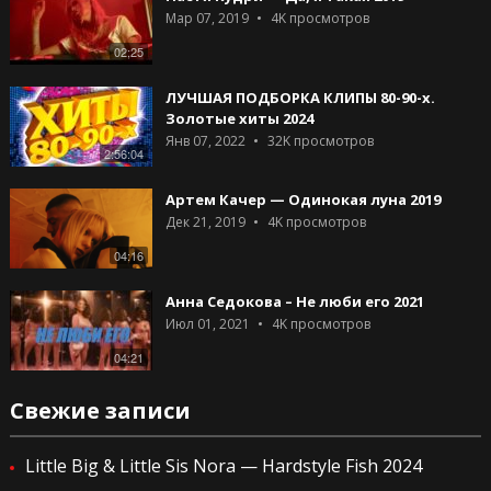
Мар 07, 2019
4K
просмотров
02;25
ЛУЧШАЯ ПОДБОРКА КЛИПЫ 80-90-х.
Золотые хиты 2024
Янв 07, 2022
32K
просмотров
2:56:04
Артем Качер — Одинокая луна 2019
Дек 21, 2019
4K
просмотров
04:16
Анна Седокова – Не люби его 2021
Июл 01, 2021
4K
просмотров
04:21
Свежие записи
Little Big & Little Sis Nora — Hardstyle Fish 2024