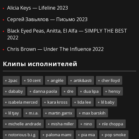
Alicia Keys — Lifeline 2023
Сергей Завьялов — Письмо 2023
Black Eyed Peas, Anitta, El Alfa — SIMPLY THE BEST
2022
Chris Brown — Under The Influence 2022
Клипы исполнителей
2pac
50 cent
angèle
artik&asti
cher lloyd
dababy
danna paola
dre
dua lipa
hensy
isabela merced
kara kross
lida lee
lil baby
lil tjay
m.i.a.
martin garrix
max barskih
michelle andrade
misha miller
nino
nle choppa
notorious b.i.g.
paloma mami
pia mia
pop smoke