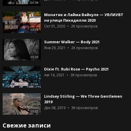
04:34
Монатик и Лайма Вайкуле — УВЛИУВТ
на улице Пикадилли 2020
Окт 01, 2020
2K
просмотров
03:18
Summer Walker — Body 2021
Янв 29, 2021
2K
просмотров
03:26
Dixie ft. Rubi Rose — Psycho 2021
Авг 16, 2021
3K
просмотров
03:04
Lindsey Stirling — We Three Gentlemen
2019
Дек 08, 2019
3K
просмотров
03:02
Свежие записи