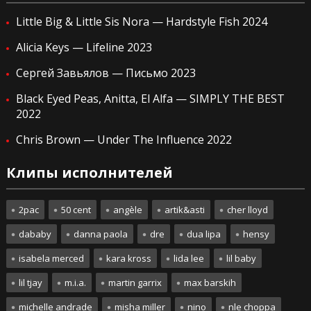
Little Big & Little Sis Nora — Hardstyle Fish 2024
Alicia Keys — Lifeline 2023
Сергей Завьялов — Письмо 2023
Black Eyed Peas, Anitta, El Alfa — SIMPLY THE BEST
2022
Chris Brown — Under The Influence 2022
Клипы исполнителей
2pac
50 cent
angèle
artik&asti
cher lloyd
dababy
danna paola
dre
dua lipa
hensy
isabela merced
kara kross
lida lee
lil baby
lil tjay
m.i.a.
martin garrix
max barskih
michelle andrade
misha miller
nino
nle choppa