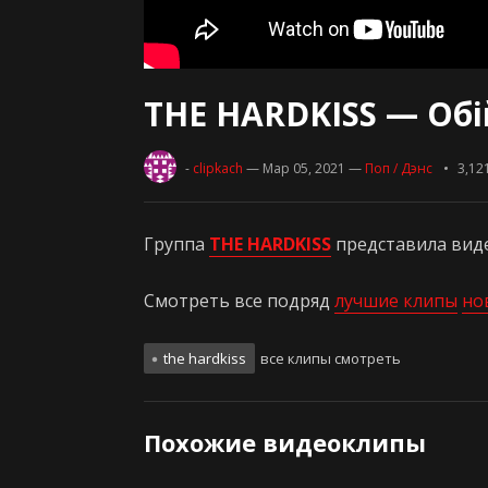
THE HARDKISS — Обі
-
clipkach
— Мар 05, 2021
—
Поп / Дэнс
3,12
Группа
THE HARDKISS
представила вид
Смотреть все подряд
лучшие клипы
но
the hardkiss
все клипы смотреть
Похожие видеоклипы