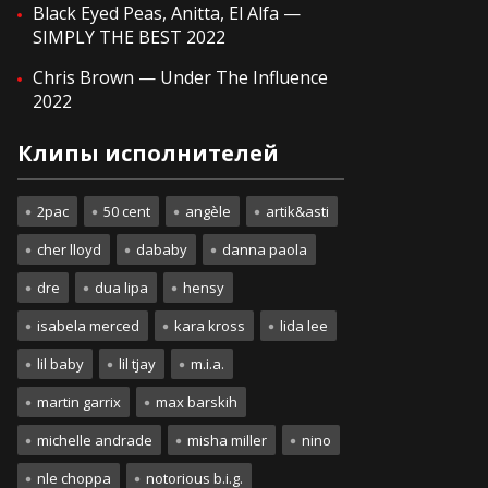
Black Eyed Peas, Anitta, El Alfa —
SIMPLY THE BEST 2022
Chris Brown — Under The Influence
2022
Клипы исполнителей
2pac
50 cent
angèle
artik&asti
cher lloyd
dababy
danna paola
dre
dua lipa
hensy
isabela merced
kara kross
lida lee
lil baby
lil tjay
m.i.a.
martin garrix
max barskih
michelle andrade
misha miller
nino
nle choppa
notorious b.i.g.