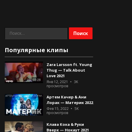
Найти:
Популярные клипы
Zara Larsson ft. Young
Thug — Talk About
Love 2021
03:28
Янв 12, 2021
3K
просмотров
Артем Качер & Ани
Лорак — Материк 2022
Фев 15, 2022
5K
02:37
просмотров
Клава Кока & Руки
Вверх — Нокаут 2021