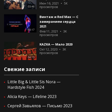
Июн 16, 2021
5K
03:46
просмотров
Винтаж и Red Max — С
замиранием сердца
2021
03:17
Фев 11, 2021
3K
просмотров
KAZKA — Мало 2020
Окт 12, 2020
3K
просмотров
04:13
Свежие записи
Little Big & Little Sis Nora —
Hardstyle Fish 2024
Alicia Keys — Lifeline 2023
Сергей Завьялов — Письмо 2023