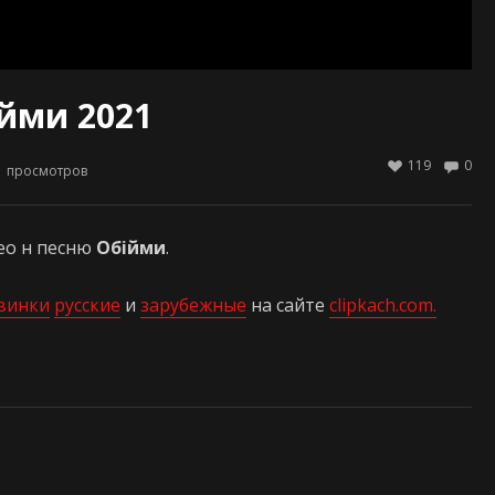
йми 2021
119
0
1
просмотров
ео н песню
Обійми
.
винки
русские
и
зарубежные
на сайте
clipkach.com.