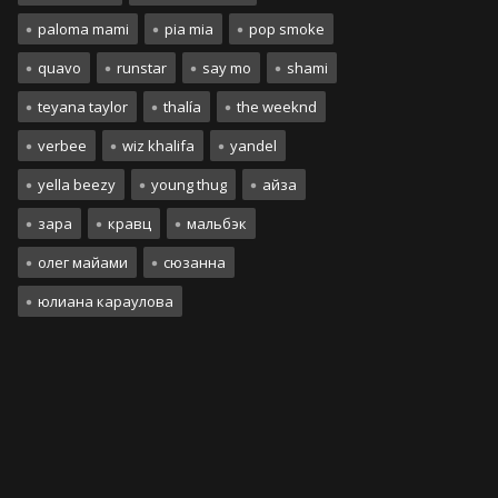
paloma mami
pia mia
pop smoke
quavo
runstar
say mo
shami
teyana taylor
thalía
the weeknd
verbee
wiz khalifa
yandel
yella beezy
young thug
айза
зара
кравц
мальбэк
олег майами
сюзанна
юлиана караулова