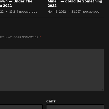
rown — Under The
Minelli — Could Be Something
ce 2022
2022
022
85,211
просмотров
Ноя 13, 2022
38,967
просмотров
тельные поля помечены
*
Сайт