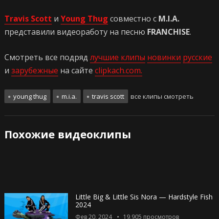
Travis Scott
и
Young Thug
совместно с
M.I.A.
представили видеоработу на песню
FRANCHISE
.
Смотреть все подряд
лучшие клипы
новинки
русские
и
зарубежные
на сайте
clipkach.com.
young thug
m.i.a.
travis scott
все клипы смотреть
Похожие видеоклипы
Little Big & Little Sis Nora — Hardstyle Fish
2024
Фев 20, 2024
19,905
просмотров