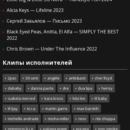
Alicia Keys — Lifeline 2023
Сергей Завьялов — Письмо 2023
Black Eyed Peas, Anitta, El Alfa — SIMPLY THE BEST
2022
Chris Brown — Under The Influence 2022
Клипы исполнителей
2pac
50 cent
angèle
artik&asti
cher lloyd
dababy
danna paola
dre
dua lipa
hensy
isabela merced
kara kross
lida lee
lil baby
lil tjay
m.i.a.
martin garrix
max barskih
michelle andrade
misha miller
nino
nle choppa
notorious b.i.g.
paloma mami
pia mia
pop smoke