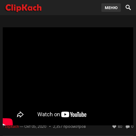
МЕНЮ
Travis Scott feat. Young Thug & M.I.A. —
FRANCHISE 2020
-
clipkach
— Окт 05, 2020
2,357
просмотров
80
0