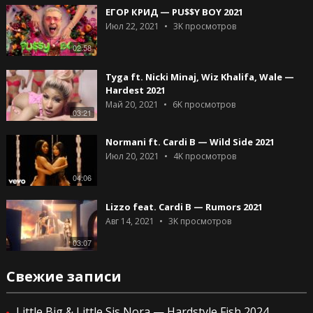
ЕГОР КРИД — PU$$Y BOY 2021
Июл 22, 2021
3K
просмотров
02:58
Tyga ft. Nicki Minaj, Wiz Khalifa, Wale —
Hardest 2021
Май 20, 2021
6K
просмотров
03:21
Normani ft. Cardi B — Wild Side 2021
Июл 20, 2021
4K
просмотров
04:06
Lizzo feat. Cardi B — Rumors 2021
Авг 14, 2021
3K
просмотров
03:07
Свежие записи
Little Big & Little Sis Nora — Hardstyle Fish 2024