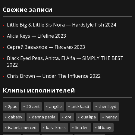
Свежие записи
Little Big & Little Sis Nora — Hardstyle Fish 2024
Alicia Keys — Lifeline 2023
Сергей Завьялов — Письмо 2023
Black Eyed Peas, Anitta, El Alfa — SIMPLY THE BEST
2022
Chris Brown — Under The Influence 2022
Клипы исполнителей
2pac
50 cent
angèle
artik&asti
cher lloyd
dababy
danna paola
dre
dua lipa
hensy
isabela merced
kara kross
lida lee
lil baby