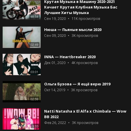
Крутая Музыка в Машину 2020-2021
Качает Крутая Клубная Музыка Бас
Лучшие Хиты Музыка
48:54
Сен 19, 2020
11K
просмотров
Нюша — Пьяные мысли 2020
Сен 09, 2020
3K
просмотров
02:49
INNA — Heartbreaker 2020
Дек 01, 2020
4K
просмотров
03:01
Ольга Бузова — Я ещё верю 2019
Окт 14, 2019
3K
просмотров
02:59
Natti Natasha x El Alfa x Chimbala — Wow
BB 2022
Фев 26, 2022
3K
просмотров
3:33