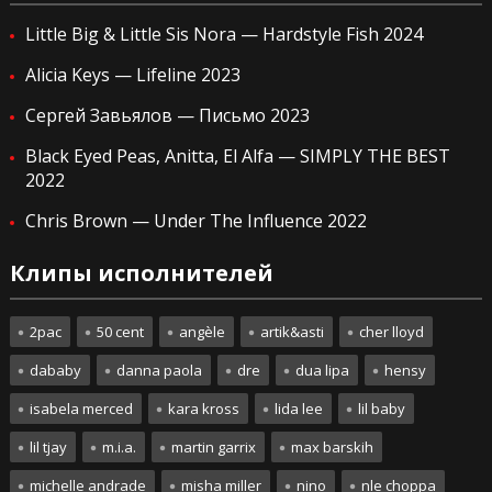
Little Big & Little Sis Nora — Hardstyle Fish 2024
Alicia Keys — Lifeline 2023
Сергей Завьялов — Письмо 2023
Black Eyed Peas, Anitta, El Alfa — SIMPLY THE BEST
2022
Chris Brown — Under The Influence 2022
Клипы исполнителей
2pac
50 cent
angèle
artik&asti
cher lloyd
dababy
danna paola
dre
dua lipa
hensy
isabela merced
kara kross
lida lee
lil baby
lil tjay
m.i.a.
martin garrix
max barskih
michelle andrade
misha miller
nino
nle choppa