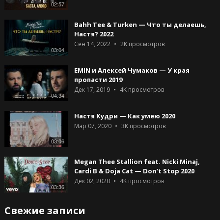
02:57
Bahh Tee & Turken — Что ты делаешь,
Настя? 2022
Сен 14, 2022
2K
просмотров
03:04
EMIN и Алексей Чумаков — У края
пропасти 2019
Дек 17, 2019
4K
просмотров
04:34
Настя Кудри — Как умею 2020
Мар 07, 2020
3K
просмотров
03:06
Megan Thee Stallion feat. Nicki Minaj,
Cardi B & Doja Cat — Don’t Stop 2020
Дек 02, 2020
4K
просмотров
03:36
Свежие записи