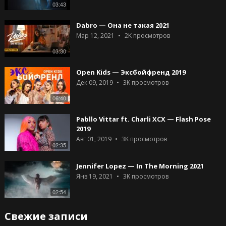
03:43
Dabro — Она не такая 2021
Мар 12, 2021
2K
просмотров
03:30
Open Kids — Эксбойфренд 2019
Дек 09, 2019
3K
просмотров
06:40
Pabllo Vittar ft. Charli XCX — Flash Pose
2019
Авг 01, 2019
3K
просмотров
02:35
Jennifer Lopez — In The Morning 2021
Янв 19, 2021
3K
просмотров
02:54
Свежие записи