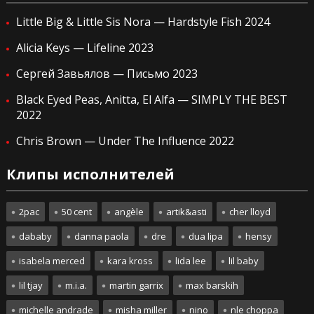
Little Big & Little Sis Nora — Hardstyle Fish 2024
Alicia Keys — Lifeline 2023
Сергей Завьялов — Письмо 2023
Black Eyed Peas, Anitta, El Alfa — SIMPLY THE BEST
2022
Chris Brown — Under The Influence 2022
Клипы исполнителей
2pac
50 cent
angèle
artik&asti
cher lloyd
dababy
danna paola
dre
dua lipa
hensy
isabela merced
kara kross
lida lee
lil baby
lil tjay
m.i.a.
martin garrix
max barskih
michelle andrade
misha miller
nino
nle choppa