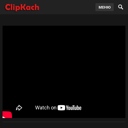
МЕНЮ
Zivert & LYRIQ — Forever Young 2021
-
clipkach
— Дек 06, 2021
2,580
просмотров
84
0