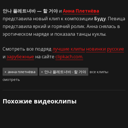
안나 플레트녀바 — 할 거야
и
Анна Плетнёва
представила новый клип к композиции
Буду
. Певица
представила яркий и горячий ролик. Анна снялась в
эротическом наряде и показала танцы куклы.
Смотреть все подряд
лучшие клипы
новинки
русские
и
зарубежные
на сайте
clipkach.com.
анна плетнёва
안나 플레트녀바 - 할 거야
все клипы
смотреть
Похожие видеоклипы