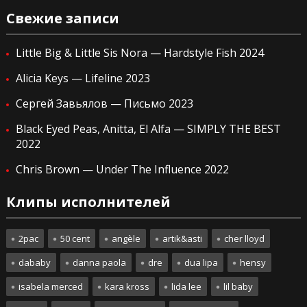
Свежие записи
Little Big & Little Sis Nora — Hardstyle Fish 2024
Alicia Keys — Lifeline 2023
Сергей Завьялов — Письмо 2023
Black Eyed Peas, Anitta, El Alfa — SIMPLY THE BEST
2022
Chris Brown — Under The Influence 2022
Клипы исполнителей
2pac
50 cent
angèle
artik&asti
cher lloyd
dababy
danna paola
dre
dua lipa
hensy
isabela merced
kara kross
lida lee
lil baby