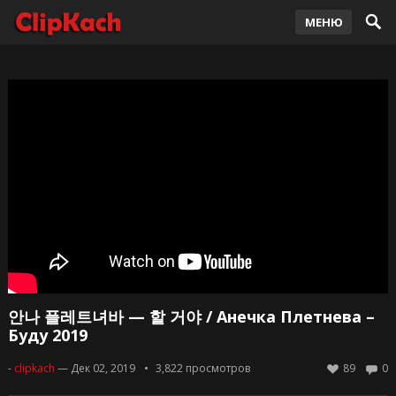
МЕНЮ
안나 플레트녀바 — 할 거야 / Анечка Плетнева –
Буду 2019
-
clipkach
— Дек 02, 2019
3,822
просмотров
89
0