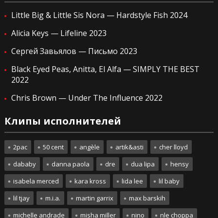
Little Big & Little Sis Nora — Hardstyle Fish 2024
Alicia Keys — Lifeline 2023
Сергей Завьялов — Письмо 2023
Black Eyed Peas, Anitta, El Alfa — SIMPLY THE BEST
2022
Chris Brown — Under The Influence 2022
Клипы исполнителей
2pac
50 cent
angèle
artik&asti
cher lloyd
dababy
danna paola
dre
dua lipa
hensy
isabela merced
kara kross
lida lee
lil baby
lil tjay
m.i.a.
martin garrix
max barskih
michelle andrade
misha miller
nino
nle choppa