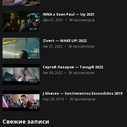
04:05
INNA x Sean Paul — Up 2021
Дек 21, 2021
9K
просмотров
02:30
Zivert — WAKE UP! 2022
Авг 31, 2022
3K
просмотров
03:57
Сергей Лазарев — Танцуй 2022
Авг 09, 2022
3K
просмотров
03:20
J Alvarez — Sentimientos Escondidos 2019
Апр 28, 2019
3K
просмотров
04:18
Свежие записи